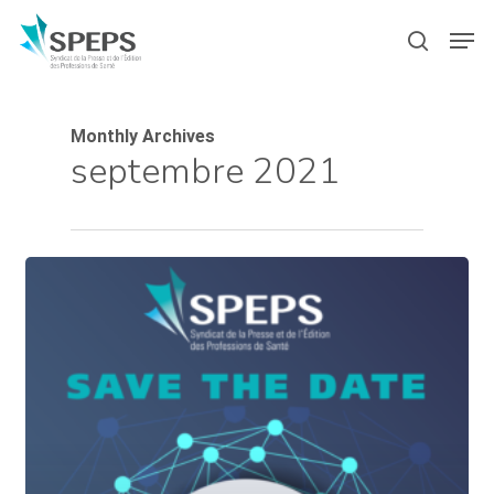
Skip
Menu
Men
to
search
main
content
Monthly Archives
septembre 2021