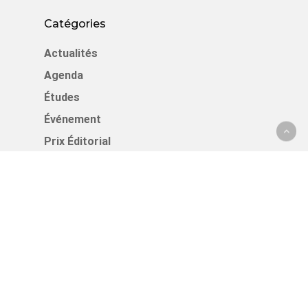
Catégories
Actualités
Agenda
Études
Événement
Prix Éditorial
Prix Empreintes
Articles Récents
Assistez à la présentation du nouveau
Mémento du SPEPS, mardi 22 septembre
2026
Bonne année 2026 !