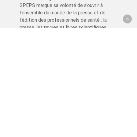
SPEPS marque sa volonté de s’ouvrir à
l’ensemble du monde de la presse et de
l’édition des professionnels de santé : la
presse, les revues et livres scientifiques,
l’édition et la presse numériques.
Tous droits réservés.
Site réalisé par
Pixels Ingénierie
.
L’univers Du SPEPS
Accueil
Agenda
Études
Contact
Mentions légales