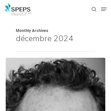
Skip
Menu
Men
to
search
main
content
Monthly Archives
décembre 2024