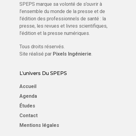
SPEPS marque sa volonté de s’ouvrir à
d'urgence (SAMU, SMUR.....)
l’ensemble du monde de la presse et de
Sectorisation :
l’édition des professionnels de santé : la
presse, les revues et livres scientifiques,
3 - AUTRES PROFESSIONS DE SANTE & PARAMED
l’édition et la presse numériques.
Paramédical et autres professions de santé
Tous droits réservés.
Site réalisé par
Pixels Ingénierie
.
L’univers Du SPEPS
Accueil
Agenda
Études
Contact
Mentions légales