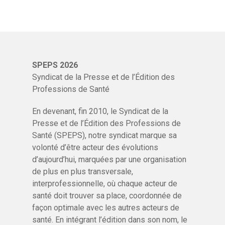
SPEPS 2026
Syndicat de la Presse et de l’Édition des
Professions de Santé
Site :
En devenant, fin 2010, le Syndicat de la
www.turbulances.fr
Presse et de l’Édition des Professions de
Santé (SPEPS), notre syndicat marque sa
Caractéristiques :
volonté d’être acteur des évolutions
d’aujourd’hui, marquées par une organisation
Périodicité :
trimestrielle
de plus en plus transversale,
Nombre de numéros / an :
4
interprofessionnelle, où chaque acteur de
Tirage moyen :
4500
santé doit trouver sa place, coordonnée de
Diffusion moyenne :
4200
façon optimale avec les autres acteurs de
Domaine :
Ambulances et professionnel de l'urgenc
santé. En intégrant l’édition dans son nom, le
Lectorat :
Ambulancier (Chef d'entreprise, et salarié