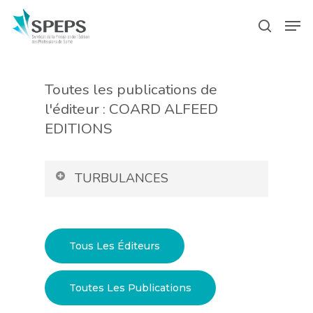
Skip
Menu
Men
to
search
main
content
Toutes les publications de
l'éditeur : COARD ALFEED
EDITIONS
TURBULANCES
Tous Les Éditeurs
Toutes Les Publications