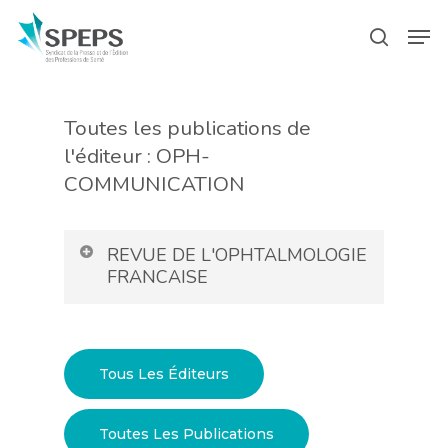
Skip
Menu
Men
to
search
main
content
Toutes les publications de
l'éditeur : OPH-
COMMUNICATION
REVUE DE L'OPHTALMOLOGIE
FRANCAISE
Tous Les Éditeurs
Toutes Les Publications