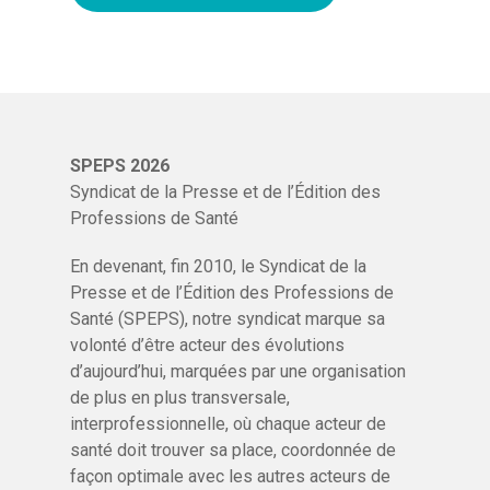
SPEPS 2026
Syndicat de la Presse et de l’Édition des
Professions de Santé
Site :
En devenant, fin 2010, le Syndicat de la
Presse et de l’Édition des Professions de
www.snof.org
Santé (SPEPS), notre syndicat marque sa
volonté d’être acteur des évolutions
Caractéristiques :
d’aujourd’hui, marquées par une organisation
Périodicité :
bimestrielle
de plus en plus transversale,
Nombre de numéros / an :
6
interprofessionnelle, où chaque acteur de
Tirage moyen :
3200
santé doit trouver sa place, coordonnée de
Diffusion moyenne :
2900
façon optimale avec les autres acteurs de
Domaine :
Organe d'informations professionnelles 