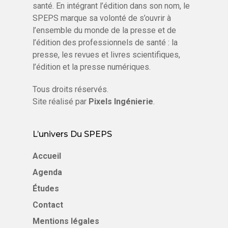
santé. En intégrant l’édition dans son nom, le
National des Ophtalmologistes de France (SNOF).
SPEPS marque sa volonté de s’ouvrir à
Lectorat :
Médecins, ophtalmologistes et orthoptist
l’ensemble du monde de la presse et de
laboratoires pharmaceutiques et fabricants d'instru
l’édition des professionnels de santé : la
presse, les revues et livres scientifiques,
Sectorisation :
l’édition et la presse numériques.
2 - MEDECINE SPECIALISEE - Ophtalmologie
Tous droits réservés.
Site réalisé par
Pixels Ingénierie
.
L’univers Du SPEPS
Accueil
Agenda
Études
Contact
Mentions légales