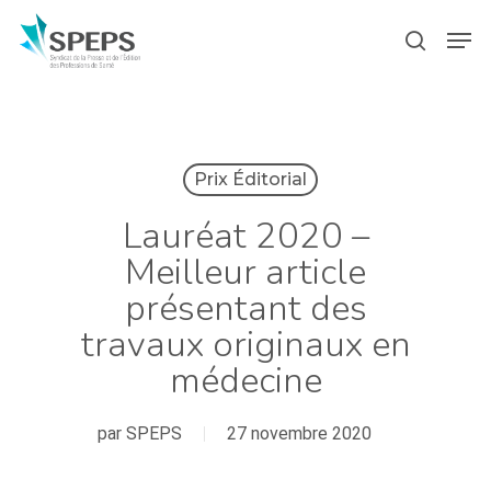
Skip
Menu
Men
to
search
main
content
Prix Éditorial
Lauréat 2020 –
Meilleur article
présentant des
travaux originaux en
médecine
par
SPEPS
27 novembre 2020