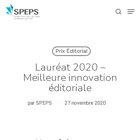
Skip
Menu
Men
to
search
main
content
Prix Éditorial
Lauréat 2020 –
Meilleure innovation
éditoriale
par
SPEPS
27 novembre 2020