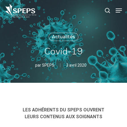
Skip
Menu
Men
to
search
main
content
Actualités
Covid-19
par
SPEPS
3 avril 2020
LES ADHÉRENTS DU SPEPS OUVRENT
LEURS CONTENUS AUX SOIGNANTS