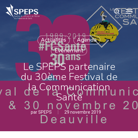
Skip
Menu
Men
to
search
main
content
Actualités
Agenda
Événement
Le SPEPS partenaire
du 30ème Festival de
la Communication
Santé
par
SPEPS
29 novembre 2019